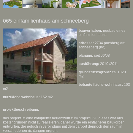
065 einfamilienhaus am schneeberg
bauvorhaben:
neubau eines
einfamilienhauses
adresse:
2734 puchberg am
schneeberg (nö)
planung:
seit 06/08
ausführung:
2010 /2011
grundstücksgröße:
ca. 1020
m2
bebaute fläche wohnhaus:
103
m2
nutzfläche wohnhaus:
162 m2
projektbeschreibung:
das projekt ist eine kompletter neuentwurf zum projekt 061. dieses war aus
kostengründen nicht zu realisieren. daher wurde ein einfacherer baukörper
entwurfen, der jedoch in verbindung mit dem carport dennoch den raum in
verschiedenen richtungen ergreift.