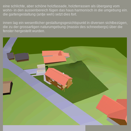
eine schlichte, aber schöne holzfassade, holzterrassen als übergang vom
wohn- in den aussenbereich fügen das haus harmonisch in die umgebung ein.
die gartengestaltung (antje weh) setzt dies fort.
innen lag ein wesentlicher gestaltungsgesichtspunkt in diversen sichtbezügen,
die zu der grossartigen naturumgebung (massiv des schneebergs) über die
fenster hergestellt wurden.