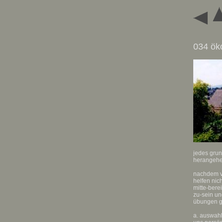
034 ök
jedes grun
herangehe
nachdem ve
helfen nic
mitte-berei
zu-sein u
übungen gi
a. auswah