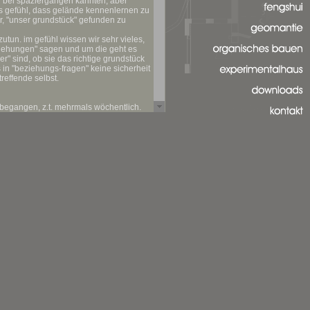
projekte
n bei spaziergängen kannten, aber
as gefühl, dass gelände kennenlernen zu
r, "unser grundstück" gefunden zu
fengshui
utun. im gefühl wissen wir sehr vieles,
geomantie
ziehungen" sagen und um die geht es
er" sind, ob sie das richtige grundstück
oranisches bauen
 in "beziehungs-fragen" keine sicherheit
reffende selbst.
experimentalhaus
downloads
begangen, z.t. mehrmals wöchentlich.
arbeit, baumpflege u.ä. aber auch
kontakt
m ort, seinen sichtbaren und
ustellen - eine beziehung zum ort
gt, wie äußere und innere ursachen sich
ann, versuchten wir - vor allem im
uptaugenmerk lag dabei auf
täten sowie blockaden und verdichtungen.
chen stellen, die nur 50 cm voneinander
lusst (die schon vorhandenen ideen
ausserdem führten wir anfängliche
uge des innenausbaus, aber auch im
esel) und metall auch durch
s oder konstruktives, sondern auch als
fte aus dem boden.
es lainzer tiergartens. nach