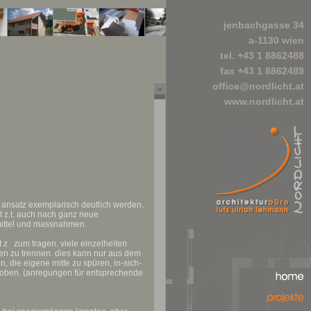
jenbachgasse 34
a-1130 wien
tel. +43 1 8862488
fax +43 1 8862489
office@nordlicht.at
www.nordlicht.at
r ansatz exemplarisch deutlich werden.
gt z.t. auch nach ganz neue
ittel und massnahmen.
t z zum tragen. viele einzelheiten
den zu trennen. dies kann nur aus dem
 n, die eigene mitte zu spüren, in-sich-
 oben. (anregungen für entsprechende
home