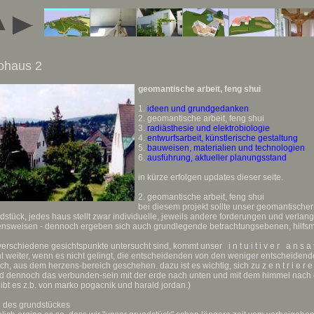
ohaus 2
geomantische arbeit, feng shui
1.
ideen und grundgedanken
2. geomantische arbeit, feng shui
3.
radiästhesie und elektrobiologie
4.
entwurfsarbeit, künstlerische gestaltung
5.
bauweisen, materialien und technologien
6.
ausführung, aktueller planungsstand
in kürze erfolgen updates dieser seite.
2. geomantische arbeit, feng shui
bei diesem projekt sollte unser geomantische
dstück, jedes haus stellt zwar individuelle, jeweils andere forderungen und verlan
nsweisen - dennoch ergeben sich auch grundlegende betrachtungsebenen, hilfsm
rschiedene gesichtspunkte untersucht sind, kommt unser i n t u i t i v e r a n s a 
ht weiter, wenn es nicht gelingt, die entscheidenden von den weniger entscheiden
ch, aus dem herzens-bereich geschehen. dazu ist es wichtig, sich zu z e n t r i e r e
nd dennoch das verbunden-sein mit der erde nach unten und mit dem himmel nach
bt es z.b. von marko pogacnik und harald jordan.)
l des grundstückes