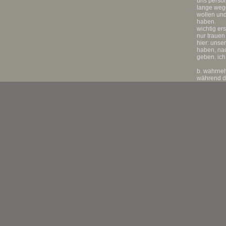
uns persön
lange wege
wollen und
haben.
wichtig er
nur trauen
hier: unse
haben, nac
geben. ich
b. wahrne
während de
dadurch ko
immer wied
unsichtbar
aufzubaue
mit jutta 
im körper 
bereich de
wahrnehmba
die unters
entfernt la
diese erge
wurden im 
versuche d
äußeren ei
weiterführ
geomantisc
c. topogra
eng mit de
das grunds