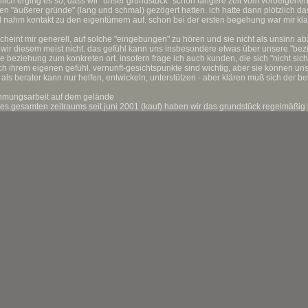
lich erging es so, dass wir "unser grundstück" schon längere zeit vom vorbeigehe
n "äußerer gründe" (lang und schmal) gezögert hatten. ich hatte dann plötzlich d
 nahm kontakt zu den eigentümern auf. schon bei der ersten begehung war mir kla
scheint mir generell, auf solche "eingebungen" zu hören und sie nicht als unsinn abz
 wir diesem meist nicht. das gefühl kann uns insbesondere etwas über unsere "be
re beziehung zum konkreten ort. insofern frage ich auch kunden, die sich "nicht sich
h ihrem eigenen gefühl. vernunft-gesichtspunkte sind wichtig, aber sie können uns
 als berater kann nur helfen, entwickeln, unterstützen - aber klären muß sich der bet
hmungsarbeit auf dem gelände
s gesamten zeitraums seit juni 2001 (kauf) haben wir das grundstück regelmäßig 
nnten wir die veränderungen durch den jahreskreislauf wahrnehmen. durch garten
er im anschauen der licht-, luft- und wärmeverhältnisse versuchten wir, kontakt zu
en bewohnern, seinen verschiedenen messbaren oder erfühlbaren qualitäten, herz
n.
wallaschek von diterga (coaching), die sich schon seit vielen jahren damit beschäfti
auswirken und wahrnehmen lassen, bzw. wie diese wahrnehmung geschult werden k
s geplanten neubaus - zu erfühlen, wie sich die orte qualitativ unterschieden. ha
re strömungen im leib (horizontal, vertikal, ausrichtung), licht- und wärmequali
uchungen, die wir zu dritt durchführten, ergaben z.t. sehr große unterschiede zwis
gen.
bnisse haben die grundrissgestaltung und ideen zur außengestaltung stark beeinf
wesentlichen bestätigt, aber in wichtigen bereichen, sowie im detail modifiziert). 
urch, wie materialien diese natur-gegebenheiten beinflussen können. so ist im z
ngangsbereich geplant, gestaltungen mit holz, stein (granit, schiefer, kalkstein, ki
ende untersuchungen in dieser art zu begleiten. baustoffe nicht nur als ästhetische
h wirksames mittel.
phie und geologie
m vorherigen abschnitt verknüpft ist das erleben der geländesituation und der krä
tück befindet sich im oberen bereich eines ehemals bewaldeten hügels am rande d