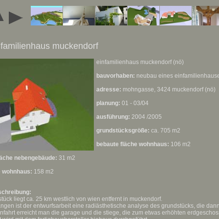
nfamilienhaus muckendorf
einfamilienhaus muckendorf (nö)
bauvorhaben:
neubau eines einfamilienhaus
adresse:
mohngasse, 3424 muckendorf (nö)
planung:
01 - 03/04
ausführung:
2004 /2005
grundstücksgröße:
ca. 705 m2
bebaute fläche wohnhaus:
106 m2
läche nebengebäude:
31 m2
e wohnhaus:
158 m2
schreibung:
tück liegt ca. 25 km westlich von wien entfernt in muckendorf.
gen ist der entwurfsarbeit eine radiästhetische analyse des grundstücks, die dann
infahrt erreicht man die garage und die stiege, die zum etwas erhöhten erdgescho