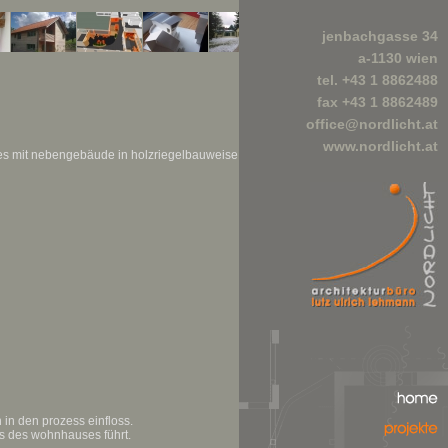
jenbachgasse 34
a-1130 wien
tel. +43 1 8862488
fax +43 1 8862489
office@nordlicht.at
www.nordlicht.at
es mit nebengebäude in holzriegelbauweise
home
 in den prozess einfloss.
ss des wohnhauses führt.