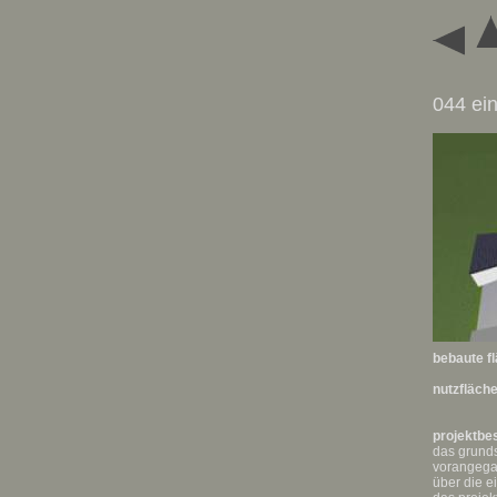
044 ei
bebaute f
nutzfläch
projektbe
das grunds
vorangegan
über die e