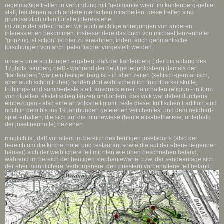
regelmäßige treffen in verbindung mit "geomantie wien" im kahlenberg-gebiet
statt, bei denen auch andere menschen mitarbeiten. diese treffen sind
grundsätzlich offen für alle interessierte.
im zuge der arbeit haben wir auch wichtige anregungen von anderen
interessierten bekommen. insbesondere das buch von michael lenzenhofer
"grinzing ist schön" ist hier zu erwähnen, indem auch geomantische
forschungen von arch. peter fischer vorgestellt werden.
unsere untersuchungen ergaben, daß der kahlenberg ( der bis anfang des
17.jhdts. sauberg hieß - während der heutige leopoldsberg damals der
"kahlenberg" war) ein heiliger berg ist - in alten zeiten (keltisch-germanisch,
aber auch schon früher) fanden dort wahrscheinlich fruchtbarkeitskulte,
frühlings- und sommerfeste statt, ausdruck einer naturhaften religion - in form
von rituellen, ekstatischen tänzen und opfern. das volk war dabei durchaus
einbezogen - also eine art volksheiligtum. reste dieser kultischen tradition sind
noch in dem bis ins 19.jahrhundert gefeierten veilchenfest und dem neidhart-
spiel erhalten, die sich auf die minnewiese (heute elisabethwiese, unterhalb
der josefinenhütte) beziehen.
möglich ist, daß vor allem im bereich des heutigen josefsdorfs (also der
bereich um die kirche, hotel und restaurant sowie die auf der ebene liegenden
häuser) sich der weiblichere teil mit riten wie oben beschrieben befand,
während im bereich der heutigen stephaniewarte, bzw. der sendeanlage sich
der eher männlichere, verborgenere, den priestern vorbehaltene teil befand.