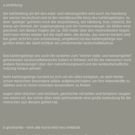
a einleitung
der kahlenberg als teil des wald- und wiesengürtels wird auch als hausberg
der wiener bezeichnet und ist der meistbesuchte berg des kahlengebirges. zu
dem "gebirge" gehören noch der leopoldsberg, der latisberg, bzw. cobenzl, die
wiese am himmel, der vogelsangberg und der hermannskogel. sie bilden eine
ganzheit. von diesen hügeln die ca. 500 meter über den meeresboden liegen,
sieht man immer wieder auf die stadt wien, die donau, das wiener becken und
bei guter sicht bis zum schneeberg. umgekehrt ist das kahlengebirge von
großen teilen der stadt sichtbar als umrahmende landschaftskulisse.
das kahlengebirge wie auch die anderen zum "wiener wald- und wiesengürtel"
gehörenden landschaftsbereiche haben in früherer zeit für die menschen noch
andere bedeutungen über den naherholungswert und die landwirtschaftliche
nutzung hinaus gehabt.
beim kahlengebirge handelt es sich um ein altes heiligtum, an dem immer
schon menschen besondere plätze aufgesucht haben um ihre lebenskräfte zu
stärken und zu ihrem innersten wesenskern zu finden.
sagen über drachen und reichtum, geschichte mit kelten und templern zeugen
von einem ort, der schon über viele jahrhunderte eine große bedeutung für die
menschen aus diesem gebiet hat.
b geomantie - eine alte kunst wird neu entdeckt