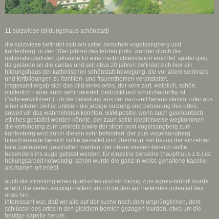
11 sulzwiese (bildungshaus schönstatt)
die sulzwiese befindet sich am sattel zwischen vogelsangberg und
kahlenberg. in den 30er jahren des letzten jhdts. wurden durch die
nationalsozialisten gebäude für eine nachrichtenstation errichtet. später ging
da gelände an die caritas und seit etwa 20 jahren befindet sich hier ein
bildungshaus der katholischen schönstatt-bewegung, die vor allem seminare
und fortbildungen zu familien- und frauenthemen veranstaltet.
insgesamt ergab sich das bild eines ortes, der sehr zart, weiblich, schön,
mütterlich - aber auch sehr belastet, bedrückt und schutzbedürftig ist
("schneewittchen"). ob die belastung aus der nazi-zeit heraus stammt oder aus
einer älteren zeit ist unklar - die jetzige nutzung und betreuung des ortes,
soweit wir das wahrnehmen konnten, wirkt positiv, wenn auch geomantisch
etliches gestaltet werden könnte. der zaun sollte idealerweise wegkommen -
die verbindung zum umkreis sowie der strom vom vogelsangberg zum
kahlenberg wird durch diesen sehr behindert. der zum vogelsangberg
hinschauende bereich sollte gestaltet und überhaupt ein bezug der einzelnen
teile zueinander geschaffen werden. der obere wiesen-bereich sollte
besonders ins auge gefasst werden. für einzelne bereiche (haupthaus z.b.) ist
heilungsarbeit notwendig. schön wurde die ganz in weiss gehaltene kapelle
als marien-ort erlebt.
auch die stimmung eines quell-ortes und ein bezug zum agnes-bründl wurde
erlebt. die vielen äsculap-nattern am ort deuten auf heilendes potential des
ortes hin.
interessant war, daß wir alle auf der suche nach dem ursprünglichen, dem
schlüssel des ortes in den gleichen bereich gezogen wurden, etwa um die
heutige kapelle herum.