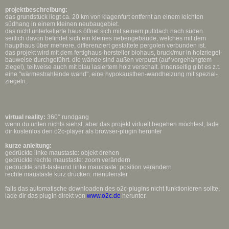
projektbeschreibung:
das grundstück liegt ca. 20 km von klagenfurt entfernt an einem leichten
südhang in einem kleinen neubaugebiet.
das nicht unterkellerte haus öffnet sich mit seinem pultdach nach süden.
seitlich davon befindet sich ein kleines nebengebäude, welches mit dem
haupthaus über mehrere, differenziert gestaltete pergolen verbunden ist.
das projekt wird mit dem fertighaus-hersteller biohaus, bruck/mur in holzriegel-
bauweise durchgeführt. die wände sind außen verputzt (auf vorgehängtem
ziegel), teilweise auch mit blau lasiertem holz verschalt. innenseitig gibt es z.t.
eine "wärmestrahlende wand", eine hypokausthen-wandheizung mit spezial-
ziegeln.
virtual reality:
360° rundgang
wenn du unten nichts siehst, aber das projekt virtuell begehen möchtest, lade
dir kostenlos den o2c-player als browser-plugin herunter
kurze anleitung:
gedrückte linke maustaste: objekt drehen
gedrückte rechte maustaste: zoom verändern
gedrückte shift-tasteund linke maustaste: position verändern
rechte maustaste kurz drücken: menüfenster
falls das automatische downloaden des o2c-plugIns nicht funktionieren sollte,
lade dir das plugIn direkt von
www.o2c.de
herunter.