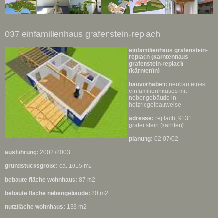
037 einfamilienhaus grafenstein-replach
einfamilienhaus grafenstein-
replach (kärntenhaus
grafenstein-replach
(kärnten)n)
bauvorhaben:
neubau eines
einfamilienhauses mit
nebengebäude in
holzriegelbauweise
adresse:
replach, 9131
grafenstein (kärnten)
planung:
02-07/02
ausführung:
2002 /2003
grundstücksgröße:
ca. 1015 m2
bebaute fläche wohnhaus:
87 m2
bebaute fläche nebengebäude:
20 m2
nutzfläche wohnhaus:
133 m2