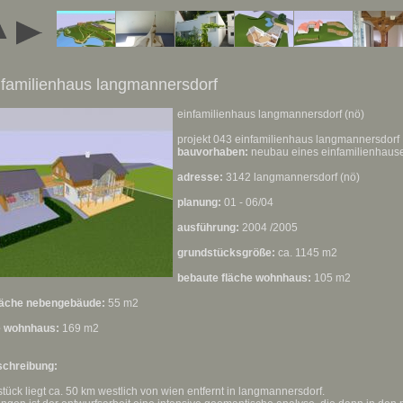
nfamilienhaus langmannersdorf
einfamilienhaus langmannersdorf (nö)
projekt 043 einfamilienhaus langmannersdorf
bauvorhaben:
neubau eines einfamilienhaus
adresse:
3142 langmannersdorf (nö)
planung:
01 - 06/04
ausführung:
2004 /2005
grundstücksgröße:
ca. 1145 m2
bebaute fläche wohnhaus:
105 m2
läche nebengebäude:
55 m2
e wohnhaus:
169 m2
schreibung:
tück liegt ca. 50 km westlich von wien entfernt in langmannersdorf.