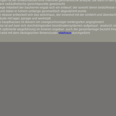
gen ist der entwurfsarbeit eine intensive geomantische analyse, die dann in den p
re radiästhetische gesichtspunkte gewünscht.
rege mitarbeit der bauherren ergab sich ein entwurf, der sowohl deren bedürfniss
t und dabei in hohem umfange geomantisch abgestimmt wurde.
r strasse entwickelt sich das wohnhaus, der innenhof mit der einfahrt und überdac
de mit lager, garage und werkstatt.
s haupthauses ist diesem ein zweigeschossiger wintergarten angegliedert.
iss ist auf zwei sich durchdringenden koordinatensystemen aufgebaut - wodurch s
h optimierte wegeführung im inneren ergeben. auch die gesamtanlage bezieht ihren
t wird mit dem ökologischen firmencluster
vitalhaus
durchgeführt.