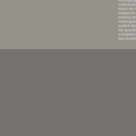
vorangegan
insbesonde
durch die 
entsprich
entlang de
nebengebäu
südlich de
der grundr
energetisc
das projek