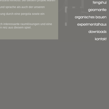
projekte
rozess einfloss. bei diesem projekt waren
e und sprache als auch der unseren
fengshui
hung durch eine pergola sowie ein
geomantie
oranisches bauen
ich interessante raumlösungen und eine
 reiz aus diesem spiel.
experimentalhaus
downloads
kontakt