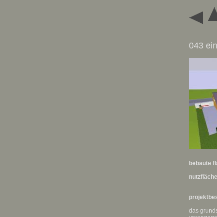
043 ei
bebaute f
nutzfläch
projektbe
das grunds