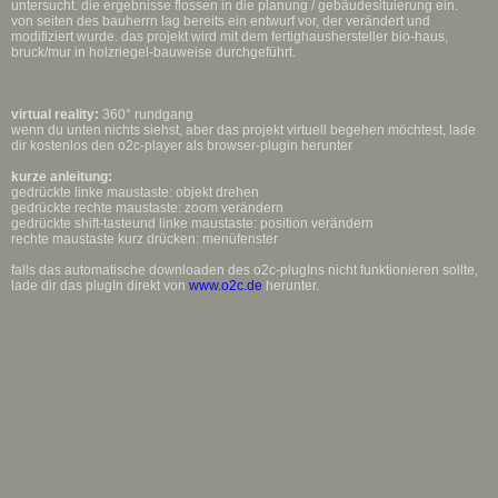
untersucht. die ergebnisse flossen in die planung / gebäudesituierung ein.
von seiten des bauherrn lag bereits ein entwurf vor, der verändert und
modifiziert wurde. das projekt wird mit dem fertighaushersteller bio-haus,
bruck/mur in holzriegel-bauweise durchgeführt.
virtual reality:
360° rundgang
wenn du unten nichts siehst, aber das projekt virtuell begehen möchtest, lade
dir kostenlos den o2c-player als browser-plugin herunter
kurze anleitung:
gedrückte linke maustaste: objekt drehen
gedrückte rechte maustaste: zoom verändern
gedrückte shift-tasteund linke maustaste: position verändern
rechte maustaste kurz drücken: menüfenster
falls das automatische downloaden des o2c-plugIns nicht funktionieren sollte,
lade dir das plugIn direkt von
www.o2c.de
herunter.