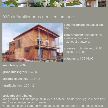
033 einfamilienhaus neusiedl am see
einfamilienhaus neusiedl am
see
bauvorhaben:
neubau eines
einfamilienhauses in
holzriegel-bauweise
adresse:
holunderweg, 7100
neusiedl am see
planung:
seit 05-08/01
ausführung:
2002
grundstücksgröße:
646 m2
bebaute fläche neu:
133 m2
nutzfläche neu:
150 m2
projektbeschreibung:
das grundstück in hanglage mit blick auf den neusiedler see liegt in einem neu
erschlossenen gebiet von neusiedl.
vor beginn meiner planung wurde das gelände begangen und radiästhetisch