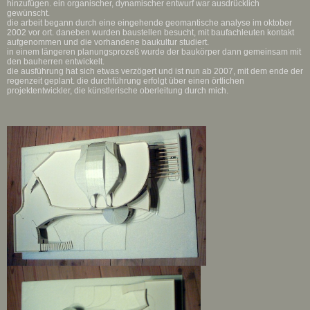
hinzufügen. ein organischer, dynamischer entwurf war ausdrücklich
gewünscht.
die arbeit begann durch eine eingehende geomantische analyse im oktober
2002 vor ort. daneben wurden baustellen besucht, mit baufachleuten kontakt
aufgenommen und die vorhandene baukultur studiert.
in einem längeren planungsprozeß wurde der baukörper dann gemeinsam mit
den bauherren entwickelt.
die ausführung hat sich etwas verzögert und ist nun ab 2007, mit dem ende der
regenzeit geplant. die durchführung erfolgt über einen örtlichen
projektentwickler, die künstlerische oberleitung durch mich.