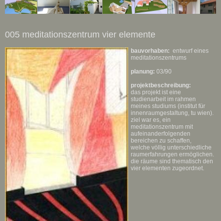
005 meditationszentrum vier elemente
bauvorhaben:
entwurf eines
meditationszentrums
planung:
03/90
projektbeschreibung:
das projekt ist eine
studienarbeit im rahmen
meines studiums (institut für
innenraumgestaltung, tu wien).
ziel war es, ein
meditationszentrum mit
aufeinanderfolgenden
bereichen zu schaffen,
welche völlig unterschiedliche
raumerfahrungen ermöglichen.
die räume sind thematisch den
vier elementen zugeordnet.